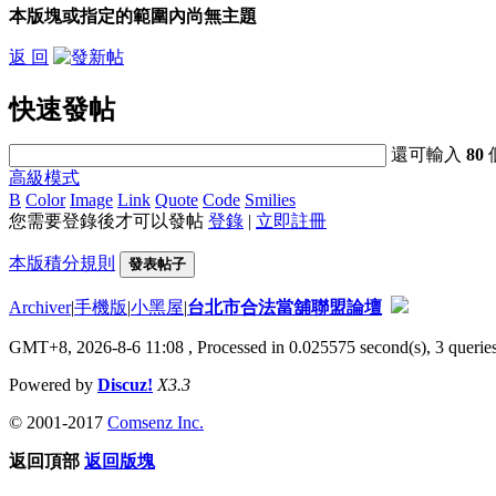
本版塊或指定的範圍內尚無主題
返 回
快速發帖
還可輸入
80
高級模式
B
Color
Image
Link
Quote
Code
Smilies
您需要登錄後才可以發帖
登錄
|
立即註冊
本版積分規則
發表帖子
Archiver
|
手機版
|
小黑屋
|
台北市合法當舖聯盟論壇
GMT+8, 2026-8-6 11:08
, Processed in 0.025575 second(s), 3 queries
Powered by
Discuz!
X3.3
© 2001-2017
Comsenz Inc.
返回頂部
返回版塊