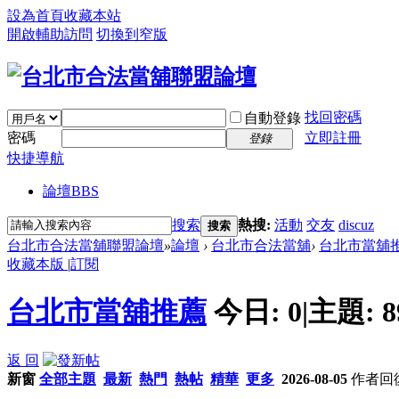
設為首頁
收藏本站
開啟輔助訪問
切換到窄版
找回密碼
自動登錄
密碼
立即註冊
登錄
快捷導航
論壇
BBS
搜索
熱搜:
活動
交友
discuz
搜索
台北市合法當舖聯盟論壇
»
論壇
›
台北市合法當舖
›
台北市當舖
收藏本版
|
訂閱
台北市當舖推薦
今日:
0
|
主題:
8
返 回
新窗
全部主題
最新
熱門
熱帖
精華
更多
2026-08-05
作者
回