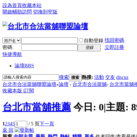
設為首頁
收藏本站
開啟輔助訪問
切換到窄版
找回密碼
自動登錄
密碼
立即註冊
登錄
快捷導航
論壇
BBS
搜索
熱搜:
活動
交友
discuz
搜索
台北市合法當舖聯盟論壇
»
論壇
›
台北市合法當舖
›
台北市當舖
收藏本版
|
訂閱
台北市當舖推薦
今日:
0
|
主題:
8
1
2
3
4
5
/ 5 頁
下一頁
返 回
新窗
全部主題
最新
熱門
熱帖
精華
更多
作者
回復/查看
最後