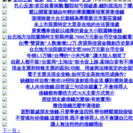
扎心反差!老百姓看病難,醫院却亏损破產,錢到底流向了哪
鬆山開富當舖由年輕的專業團隊領軍屏東借錢
澎湖旅遊大台北當鋪為專業新北市新莊當鋪
未上市股票特定大眾是在地的合法質借處
屏東機車借款以雄厚的資金大小額週轉借錢
台北地方法院重開柯文哲羁押庭,7000万元新台币交保加戴
台灣“雙貸族”人数激增2.2万,房貸與信貸金额創历史新
台北地方法院裁定柯文哲3000万元新台币交保
年销1.5万辆?台灣的“小米汽車”,讓大陸人都笑了
自家人都不挺?台當局“土地法”欲仓促上路,蓝绿白皆有不
現金支票和转账支票的區别:功能、用途與法律規定的全面
電子支票兑現全攻略:如何安全高效地完成操作?
缺錢如何自救?教你10招快速創造現金流,赚到應急資金
有人向你借錢,回答這三句话你就赢了,不會得罪人
借錢都有哪些方式?6大主要方式简介
想從朋友處借錢怎麼做(有效實用)
微信借錢怎麼申请借款
面對親戚朋友借錢,只要學會這四招,帮你輕鬆摆脱烦恼
不管谁向你借錢,這麼回答,既不會得罪人,也不會讓自己
讓人無法拒绝的借錢理由
下一頁 »