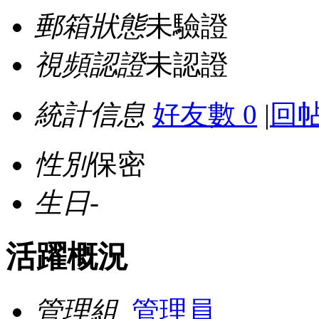
郵箱狀態
未驗證
視頻認證
未認證
統計信息
好友數 0
|
回帖
性別
保密
生日
-
活躍概況
管理組
管理員