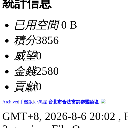
統計信息
已用空間
0 B
積分
3856
威望
0
金錢
2580
貢獻
0
Archiver
|
手機版
|
小黑屋
|
台北市合法當舖聯盟論壇
GMT+8, 2026-8-6 20:02
, 