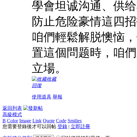
學會坦诚沟通、供给
防止危险豪情這四招
咱們輕鬆解脱懊恼，
置這個問题時，咱們
立場。
收藏
回復
使用道具
舉報
返回列表
高級模式
B
Color
Image
Link
Quote
Code
Smilies
您需要登錄後才可以回帖
登錄
|
立即註冊