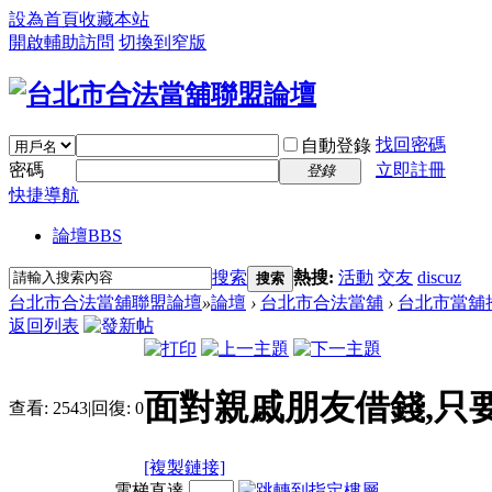
設為首頁
收藏本站
開啟輔助訪問
切換到窄版
找回密碼
自動登錄
密碼
立即註冊
登錄
快捷導航
論壇
BBS
搜索
熱搜:
活動
交友
discuz
搜索
台北市合法當舖聯盟論壇
»
論壇
›
台北市合法當舖
›
台北市當舖
返回列表
面對親戚朋友借錢,只
查看:
2543
|
回復:
0
[複製鏈接]
電梯直達