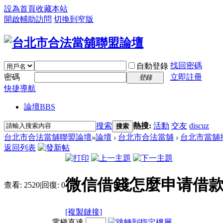
設為首頁
收藏本站
開啟輔助訪問
切換到窄版
找回密碼
自動登錄
密碼
立即註冊
登錄
快捷導航
論壇
BBS
搜索
熱搜:
活動
交友
discuz
搜索
台北市合法當舖聯盟論壇
»
論壇
›
台北市合法當舖
›
台北市當舖
返回列表
微信借錢怎麼申请借
查看:
2520
|
回復:
0
[複製鏈接]
電梯直達