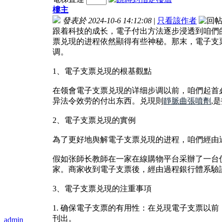
樓主
發表於 2024-10-6 14:12:08
|
只看該作者
跟着科技的成长，電子付出方法逐步浸透到咱們
票兑現的进程依然顯得有些神秘。那末，電子支
调。
1、電子支票兑現的根基觀點
在领會電子支票兑現的详细步调以前，咱們起首
异法令效劳的付出东西。兑現則
靜脈曲張噴劑
,
2、電子支票兑現的實例
為了更好地舆解電子支票兑現的进程，咱們經由
假如张師长教師在一家在線購物平台采辦了一台
家。商家收到電子支票後，經由過程銀行體系驗
3、電子支票兑現的注重事項
1. 确保電子支票的有用性：在兑現電子支票
刊出。
admin