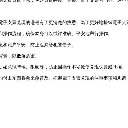
必妥帖記實買賣信息，包含買賣時候、金额、電子支票号码等。這
電子支票兑現的进程有了更清楚的熟悉。為了更好地操纵電子支
定和操作流程，确保本身可以或许准确、平安地舉行操作。
信息和账户平安，防止泄漏给犯警份子。
行買賣，以低落危害。
定，如兑現時候、限额等，防止因操作不妥致使兑現失败或耽搁。
的付出东西将愈来愈普及。把握電子支票兑現的注重事項和步调