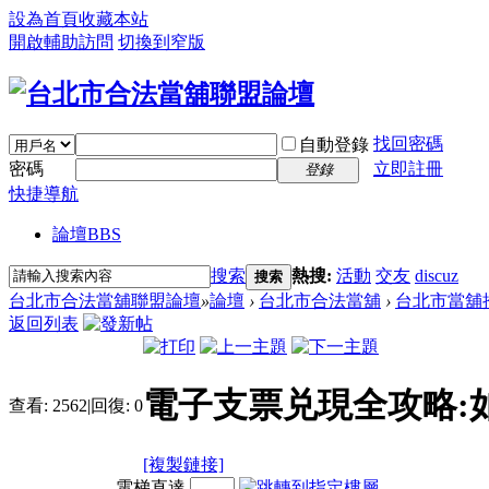
設為首頁
收藏本站
開啟輔助訪問
切換到窄版
找回密碼
自動登錄
密碼
立即註冊
登錄
快捷導航
論壇
BBS
搜索
熱搜:
活動
交友
discuz
搜索
台北市合法當舖聯盟論壇
»
論壇
›
台北市合法當舖
›
台北市當舖
返回列表
電子支票兑現全攻略:
查看:
2562
|
回復:
0
[複製鏈接]
電梯直達