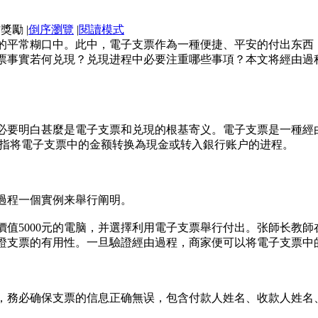
|
倒序瀏覽
|
閱讀模式
的平常糊口中。此中，電子支票作為一種便捷、平安的付出东西
票事實若何兑現？兑現进程中必要注重哪些事項？本文将經由過
必要明白甚麼是電子支票和兑現的根基寄义。電子支票是一種經
是指将電子支票中的金额转换為現金或转入銀行账户的进程。
過程一個實例来舉行阐明。
價值5000元的電脑，并選擇利用電子支票舉行付出。张師长教
證支票的有用性。一旦驗證經由過程，商家便可以将電子支票中
以前，務必确保支票的信息正确無误，包含付款人姓名、收款人姓