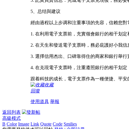
5. 記實買賣信息：完成電子支票兑現後，務
5、总结與建议
經由過程以上步调和注重事項的先容，信赖您對
1. 在利用電子支票前，充實领會銀行的相干划
2. 在天生和發送電子支票時，務必庇護好小我
3. 選擇信用杰出、口碑靠得住的商家和銀行舉
4. 在兑現電子支票時，注重遵照銀行的相干划
跟着科技的成长，電子支票作為一種便捷、平安
收藏
回復
使用道具
舉報
返回列表
高級模式
B
Color
Image
Link
Quote
Code
Smilies