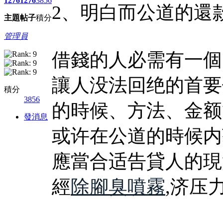
1276
1276
3856
2、明白而公道的還
主題
帖子
積分
管理員
借錢的人必需有一個
讓人没法回绝的首要
積分
3856
的時候、方法、金额
發消息
或许在公道的時候内
應當合适告貸人的現
經
除腳臭噴霧
,济压