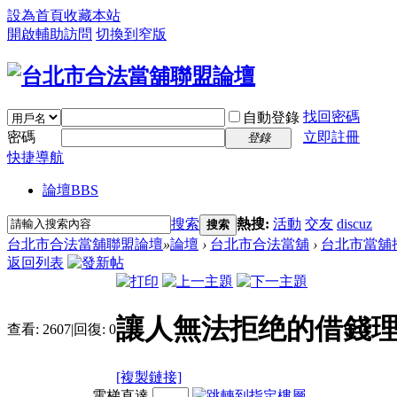
設為首頁
收藏本站
開啟輔助訪問
切換到窄版
找回密碼
自動登錄
密碼
立即註冊
登錄
快捷導航
論壇
BBS
搜索
熱搜:
活動
交友
discuz
搜索
台北市合法當舖聯盟論壇
»
論壇
›
台北市合法當舖
›
台北市當舖
返回列表
讓人無法拒绝的借錢
查看:
2607
|
回復:
0
[複製鏈接]
電梯直達