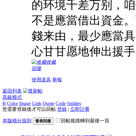
的环境千差万别，咱
不是應當借出資金。
錢来由，最少應當具
心甘甘愿地伸出援手
收藏
回復
使用道具
舉報
返回列表
高級模式
B
Color
Image
Link
Quote
Code
Smilies
您需要登錄後才可以回帖
登錄
|
立即註冊
本版積分規則
回帖後跳轉到最後一頁
發表回復